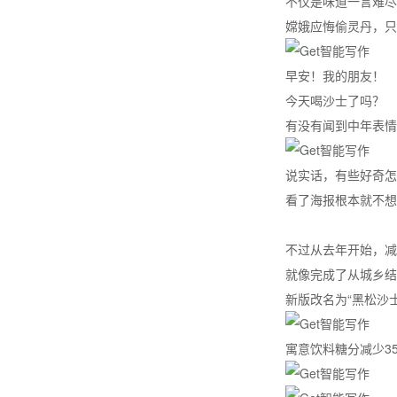
不仅是味道一言难尽
嫦娥应悔偷灵丹，只
早安！我的朋友！
今天喝沙士了吗？
有没有闻到中年表情
说实话，有些好奇怎
看了海报根本就不想
不过从去年开始，减
就像完成了从城乡结
新版改名为“黑松沙士
寓意饮料糖分减少3