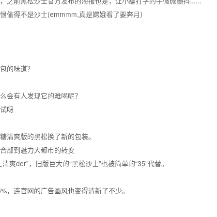
，之前黑松沙士官方发布的海报也是，让小编打字的手微微颤抖......
恨偷得不是沙士(emmmm,真是嫦娥看了要奔月）
包的味道？
么会有人发现它的难喝呢？
试呀
糖清爽版的黑松换了新的包装。
合部到魅力大都市的转变
清爽der”，旧版巨大的“黑松沙士”也被简单的“35”代替。
5%，连官网的广告画风也变得清新了不少。