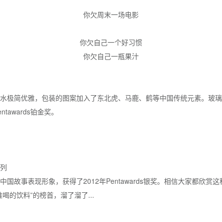
你欠周末一场电影
你欠自己一个好习惯
你欠自己一瓶果汁
水极简优雅，包装的图案加入了东北虎、马鹿、鹤等中国传统元素。玻璃
tawards铂金奖。
列
国故事表现形象，获得了2012年Pentawards银奖。相信大家都欣赏
喝的饮料”的榜首，溜了溜了...