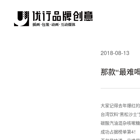
2018-08-13
那款“最难
大家记得去年爆红的“
台湾饮料“黑松沙士”
碳酸汽油混杂咳嗽糖
成功占据榜单第4！