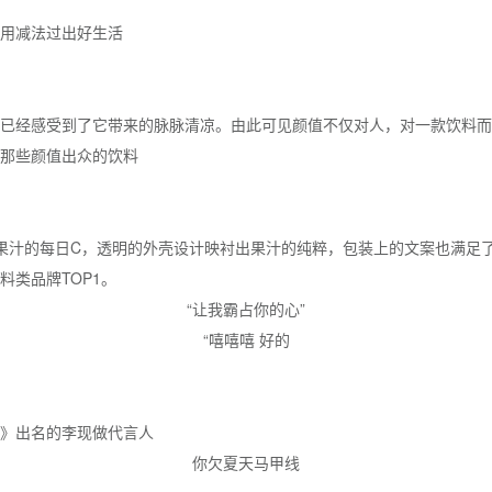
是：用减法过出好生活
已经感受到了它带来的脉脉清凉。由此可见颜值不仅对人，对一款饮料而
那些颜值出众的饮料
纯果汁的每日C，透明的外壳设计映衬出果汁的纯粹，包装上的文案也满足
料类品牌TOP1。
“让我霸占你的心”
“嘻嘻嘻 好的
》出名的李现做代言人
你欠夏天马甲线